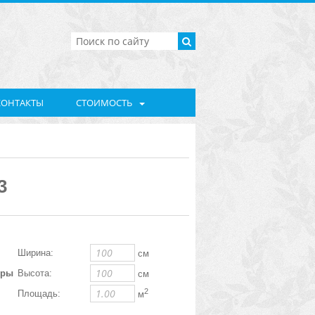
КОНТАКТЫ
СТОИМОСТЬ
3
Ширина:
см
еры
Высота:
см
2
Площадь:
м