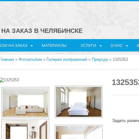
НА ЗАКАЗ В ЧЕЛЯБИНСКЕ
ОИ НА ЗАКАЗ
МАТЕРИАЛЫ
УСЛУГИ
О НАС
Главная
»
Фотоальбом
»
Галерея изображений
»
Природа
» 1325353
132535
Задать разм