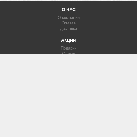
О НАС
О компании
Оплата
Доставка
АКЦИИ
Подарки
Скидки
Партнерка
КАТАЛОГ
Фотообои
Печать на кафеле
Изображения
МЫ В СЕТИ
Вконтакте
Facebook
Instagram
КОНТАКТЫ