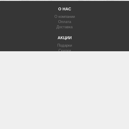
О НАС
О компании
Оплата
Доставка
АКЦИИ
Подарки
Скидки
Партнерка
КАТАЛОГ
Фотообои
Печать на кафеле
Изображения
МЫ В СЕТИ
Вконтакте
Facebook
Instagram
КОНТАКТЫ