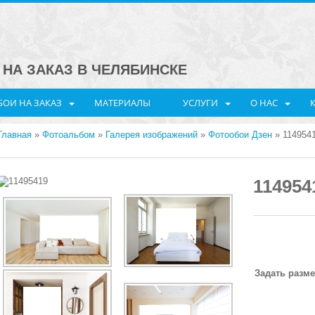
НА ЗАКАЗ В ЧЕЛЯБИНСКЕ
ОИ НА ЗАКАЗ
МАТЕРИАЛЫ
УСЛУГИ
О НАС
Главная
»
Фотоальбом
»
Галерея изображений
»
Фотообои Дзен
» 114954
114954
Задать разм