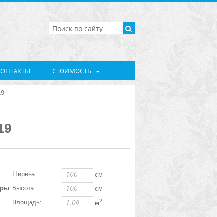
КОНТАКТЫ
СТОИМОСТЬ
19
19
Ширина:
см
еры
Высота:
см
2
Площадь:
м