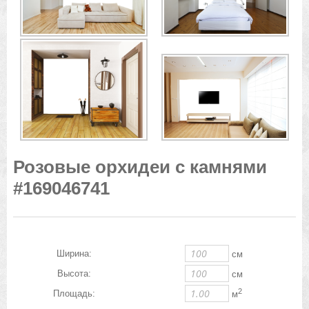
Розовые орхидеи с камнями
#169046741
Ширина:
см
Высота:
см
2
Площадь:
м