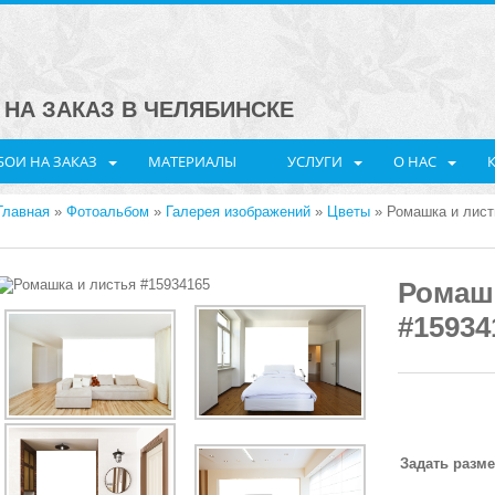
НА ЗАКАЗ В ЧЕЛЯБИНСКЕ
ОИ НА ЗАКАЗ
МАТЕРИАЛЫ
УСЛУГИ
О НАС
Главная
»
Фотоальбом
»
Галерея изображений
»
Цветы
» Ромашка и лист
Ромашк
#15934
Задать разм