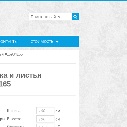
КОНТАКТЫ
СТОИМОСТЬ
ья #15934165
а и листья
165
Ширина:
см
еры
Высота:
см
2