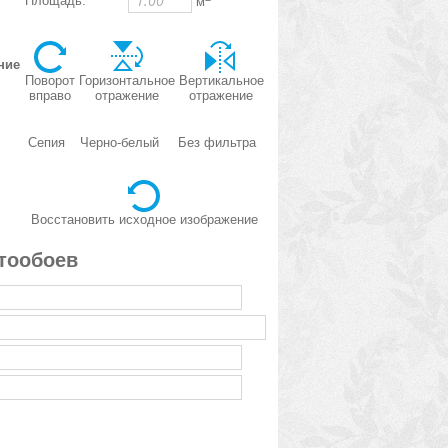
Площадь:
м
ние
Поворот
Горизонтальное
Вертикальное
вправо
отражение
отражение
Сепия
Черно-белый
Без фильтра
Восстановить исходное изображение
тообоев