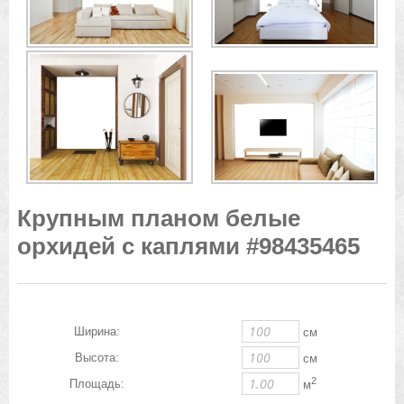
Крупным планом белые
орхидей с каплями #98435465
Ширина:
см
Высота:
см
2
Площадь:
м